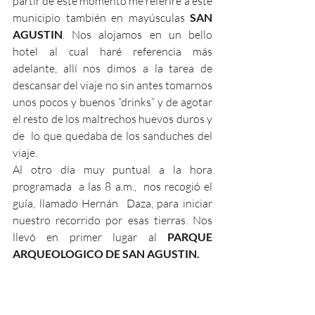
partir de este momento me referiré a este 
municipio también en mayúsculas 
SAN 
AGUSTIN
. Nos alojamos en un bello 
hotel al cual haré referencia más 
adelante, allí nos dimos a la tarea de 
descansar del viaje no sin antes tomarnos 
unos pocos y buenos “drinks” y de agotar 
el resto de los maltrechos huevos duros y 
de  lo que quedaba de los sanduches del 
viaje.
Al otro día muy puntual a la hora 
programada  a las 8 a.m.,  nos recogió el 
guía, llamado Hernán  Daza, para iniciar 
nuestro recorrido por esas tierras. Nos 
llevó en primer lugar al 
PARQUE 
ARQUEOLOGICO DE SAN AGUSTIN.