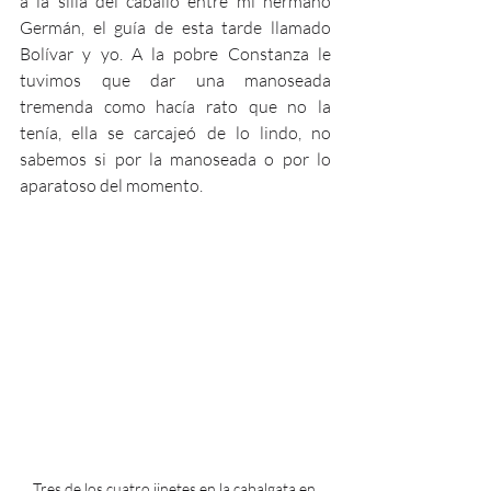
a la silla del caballo entre mi hermano 
Germán, el guía de esta tarde llamado 
Bolívar y yo. A la pobre Constanza le 
tuvimos que dar una manoseada 
tremenda como hacía rato que no la 
tenía, ella se carcajeó de lo lindo, no 
sabemos si por la manoseada o por lo 
aparatoso del momento.
Tres de los cuatro jinetes en la cabalgata en 