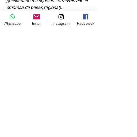
gestionando tus tiquetes terrestres con la
empresa de buses regional).
Tiquetes aéreos
Almuerzos ni cenas ¡Te damos las
Whatsapp
Email
Instagram
Facebook
mejores opciones para que disfrutes la
gastronomía local a tu gusto!
Otros cargos no
especificados
en el
plan
Cómo llegar
Vía aérea a Neiva: Avianca, Latam,
Clic, luego en carro 5 horas hasta San
Agustín. Vía aérea Pitalito: Satena y
Clic, luego en carro 45 minutos hasta
San Agustín
Vía terrestre desde cualquier ciudad
del país.
Importante
Temperatura 20ºC (prom), propabilidad
que se presentan lluvias durante el día