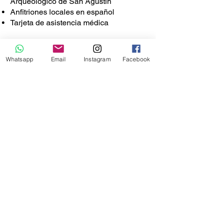
Arqueológico de San Agustín
Anfitriones locales en español
Tarjeta de asistencia médica
No incluye
Transporte terrestre para llegar a
Whatsapp
Email
Instagram
Facebook
Villavieja, Gigante y San Agustín
(
Lo
podemos organizar por ti por un valor adicional
en nuestro servicio de transporte privado)
Tiquetes aéreos
Almuerzos ni cenas ¡Te damos las
mejores opciones para que disfrutes la
gastronomía local a tu gusto!
Cómo llegar
Vía aérea a Neiva: Avianca, Latam,
Clic, luego en carro 1 hora aprox a
Villavieja, luego 1:30 horas a Gigante y
Luego 2 horas aprox hasta San
Agustín.
Vía aérea Pitalito: Satena y Clic, luego